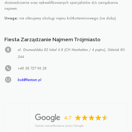
doświadczenie oraz wykwalifikowanych specjalistów d/s zarządzania
najmem.
Uwaga:
nie oferujemy obsługi najmu krótkoterminowego (na doby).
Fiesta Zarządzanie Najmem Trójmiasto
al. Grunwaldzka 82 lokal 4.8 (CH Manhattan / 4 piętro), Gdańsk 80-
244
+48 58 727 96 28
bok@fiestazn.pl
4.7
Opinie zweryfikowane przez Google