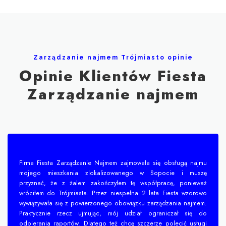
Zarządzanie najmem Trójmiasto opinie
Opinie Klientów Fiesta
Zarządzanie najmem
Firma Fiesta Zarządzanie Najmem zajmowała się obsługą najmu
mojego mieszkania zlokalizowanego w Sopocie i muszę
przyznać, że z żalem zakończyłem tę współpracę, ponieważ
wróciłem do Trójmiasta. Przez niespełna 2 lata Fiesta wzorowo
wywiązywała się z powierzonego obowiązku zarządzania najmem.
Praktycznie rzecz ujmując, mój udział ograniczał się do
odbierania raportów. Dlatego też chcę szczerze polecić usługi