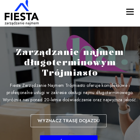
Przejdź
do
Menu
treści
ZARZĄDZANIE NAJMEM TRÓJMIASTO
Zarządzanie najmem
długoterminowym
DLACZEGO MY?
OFERTA
OPINIE
ZESPÓŁ
Trójmiasto
Fiesta Zarządzanie Najmem Trójmiasto oferuje kompleksowe i
CENNIK
KONTAKT
profesjonalne usługi w zakresie obsługi najmu długoterminowego.
Wyróżnia nas ponad 20-letnie doświadczenie oraz najwyższa jakość.
WYZNACZ TRASĘ DOJAZDU