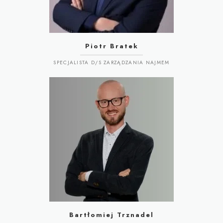
Piotr Bratek
SPECJALISTA D/S ZARZĄDZANIA NAJMEM
Bartłomiej Trznadel