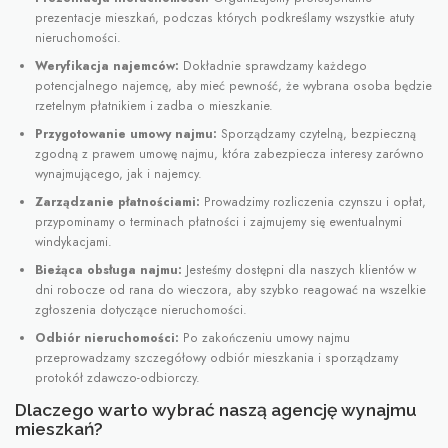
prezentacje mieszkań, podczas których podkreślamy wszystkie atuty
nieruchomości.
Weryfikacja najemców:
Dokładnie sprawdzamy każdego
potencjalnego najemcę, aby mieć pewność, że wybrana osoba będzie
rzetelnym płatnikiem i zadba o mieszkanie.
Przygotowanie umowy najmu:
Sporządzamy czytelną, bezpieczną
zgodną z prawem umowę najmu, która zabezpiecza interesy zarówno
wynajmującego, jak i najemcy.
Zarządzanie płatnościami:
Prowadzimy rozliczenia czynszu i opłat,
przypominamy o terminach płatności i zajmujemy się ewentualnymi
windykacjami.
Bieżąca obsługa najmu:
Jesteśmy dostępni dla naszych klientów w
dni robocze od rana do wieczora, aby szybko reagować na wszelkie
zgłoszenia dotyczące nieruchomości.
Odbiór nieruchomości:
Po zakończeniu umowy najmu
przeprowadzamy szczegółowy odbiór mieszkania i sporządzamy
protokół zdawczo-odbiorczy.
Dlaczego warto wybrać naszą agencję wynajmu
mieszkań?